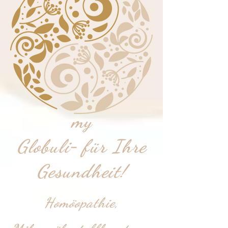
my
-
Globuli
für
Ihre
Gesundheit!
Homöopathie,