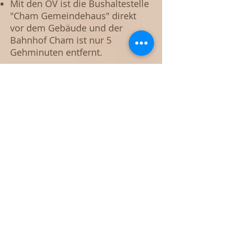
Mit den ÖV ist die Bushaltestelle
"Cham Gemeindehaus" direkt
vor dem Gebäude und der
Bahnhof Cham ist nur 5
Gehminuten entfernt.
Adresse:
my Globuli
Praxis für Homöopathie