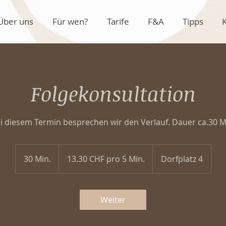
Über uns
Für wen?
Tarife
F&A
Tipps
Folgekonsultation
i diesem Termin besprechen wir den Verlauf. Dauer ca.30 M
13.30
CHF
30 Min.
3
13.30 CHF pro 5 Min.
Dorfplatz 4
pro
5
0
Min.
M
i
Weiter
n
.